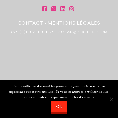
FACEBOOK
X
LINKEDIN
INSTAGRAM
CONTACT
-
MENTIONS LÉGALES
+33 (0)6 07 16 04 33 • SUSAN@REBELLIS.COM
Nous utilisons des cookies pour vous garantir la meilleure
expérience sur notre site web. Si vous continuez à utiliser ce site,
nous considérons que vous en êtes d’accord.
Ok