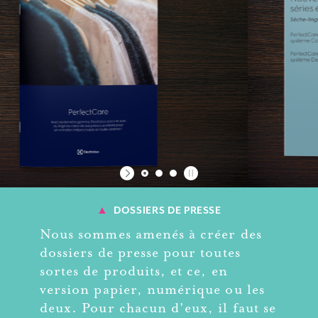
▲
DOSSIERS DE PRESSE
Nous sommes amenés à créer des
dossiers de presse pour toutes
sortes de produits, et ce, en
version papier, numérique ou les
deux. Pour chacun d’eux, il faut se