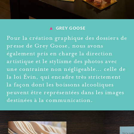
▲
GREY GOOSE
Pour la création graphique des dossiers de
presse de Grey Goose, nous avons
également pris en charge la direction
artistique et le stylisme des photos avec
une contrainte non négligeable… celle de
la loi Évin, qui encadre très strictement
la façon dont les boissons alcooliques
peuvent être représentées dans les images
destinées à la communication.