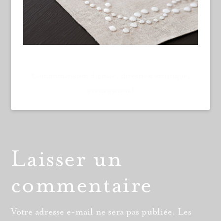
Communication digitale, direction artistique,
événementiel
Laisser un
commentaire
Votre adresse e-mail ne sera pas publiée.
Les