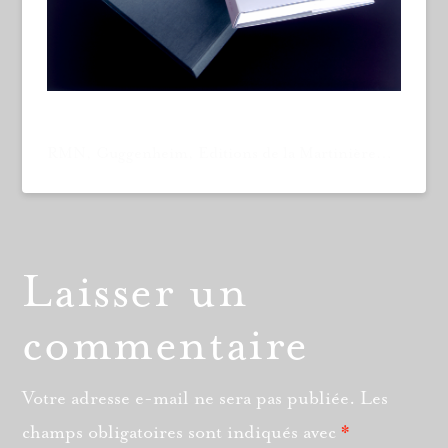
RMN, Guggenheim, Editions de la Martinière…
Laisser un
commentaire
Votre adresse e-mail ne sera pas publiée.
Les
champs obligatoires sont indiqués avec
*